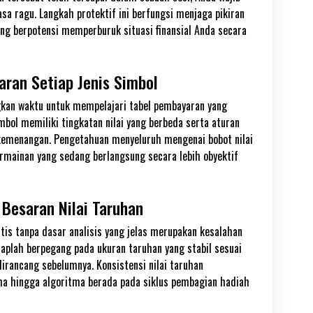
a ragu. Langkah protektif ini berfungsi menjaga pikiran
ng berpotensi memperburuk situasi finansial Anda secara
ran Setiap Jenis Simbol
gkan waktu untuk mempelajari tabel pembayaran yang
mbol memiliki tingkatan nilai yang berbeda serta aturan
 kemenangan. Pengetahuan menyeluruh mengenai bobot nilai
ermainan yang sedang berlangsung secara lebih obyektif
 Besaran Nilai Taruhan
tis tanpa dasar analisis yang jelas merupakan kesalahan
taplah berpegang pada ukuran taruhan yang stabil sesuai
rancang sebelumnya. Konsistensi nilai taruhan
a hingga algoritma berada pada siklus pembagian hadiah