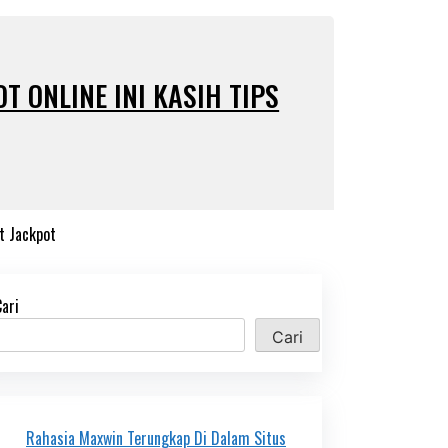
T ONLINE INI KASIH TIPS
t Jackpot
Cari
Cari
Rahasia Maxwin Terungkap Di Dalam Situs