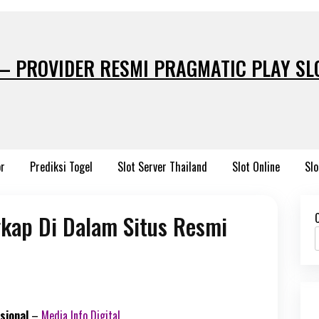
– PROVIDER RESMI PRAGMATIC PLAY SLO
r
Prediksi Togel
Slot Server Thailand
Slot Online
Slo
kap Di Dalam Situs Resmi
sional
–
Media Info Digital