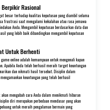
 Berpikir Rasional
gat besar terhadap kualitas keputusan yang diambil selama
asa frustrasi saat mengalami kekalahan atau rasa jemawa
indakan Anda. Mengambil keputusan berdasarkan data dan
asil yang lebih baik dibandingkan mengambil keputusan
at Untuk Berhenti
as game online adalah kemampuan untuk mengenali kapan
an. Apabila Anda telah berhasil meraih target keuntungan
narikan dan nikmati hasil tersebut. Disiplin dalam
 mengamankan keuntungan yang telah berhasil
at akan mengubah cara Anda dalam menikmati hiburan
 Disiplin diri merupakan perbedaan mendasar yang akan
peluang untuk meraih pengalaman bermain yang