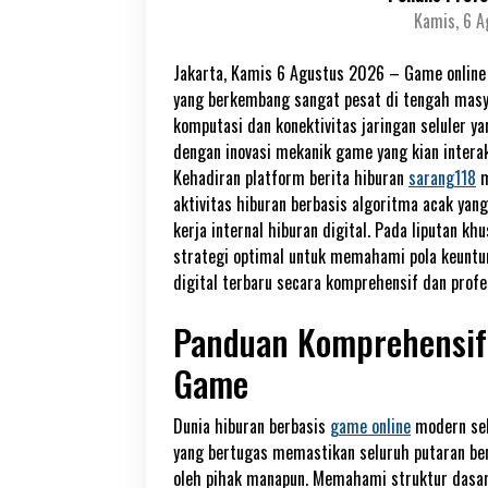
Kamis, 6 
Jakarta, Kamis 6 Agustus 2026 – Game online 
yang berkembang sangat pesat di tengah masy
komputasi dan konektivitas jaringan seluler 
dengan inovasi mekanik game yang kian interak
Kehadiran platform berita hiburan
sarang118
m
aktivitas hiburan berbasis algoritma acak y
kerja internal hiburan digital. Pada liputan kh
strategi optimal untuk memahami pola keuntu
digital terbaru secara komprehensif dan profe
Panduan Komprehensif
Game
Dunia hiburan berbasis
game online
modern sel
yang bertugas memastikan seluruh putaran ber
oleh pihak manapun. Memahami struktur dasar 